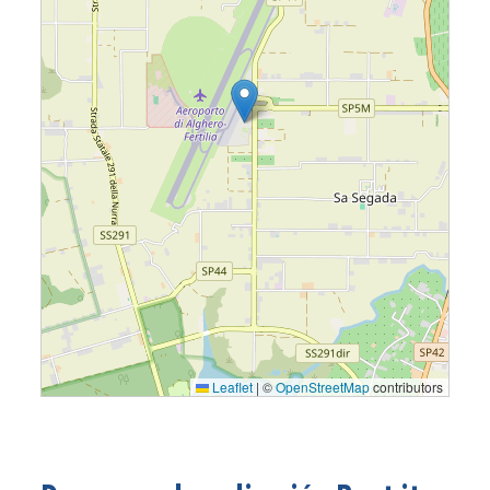
Leaflet
|
©
OpenStreetMap
contributors