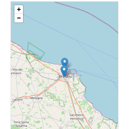
Loading....
+
−