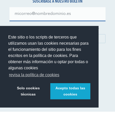
SUSCRÍBASE A NUESTRO BOLETÍN
Manténgase al día sobre nuestras ofertas y novedades.
Este sitio o los scripts de terceros que
SUBSCRIBIRSE
utilizamos usan las cookies necesarias para
el funcionamiento del sitio para los fines
escritos en la política de cookies. Para
obtener más información u optar por todas o
algunas cookies
© 1999-2026 Rent.it Srl - IVA IT01390700902
revisa la política de cookies
®
Rent.it
es una marca registrada de Rent.it Srl
Solo cookies
Acepto todas las
técnicas
cookies