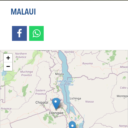
MALAUI
Loading....
+
−